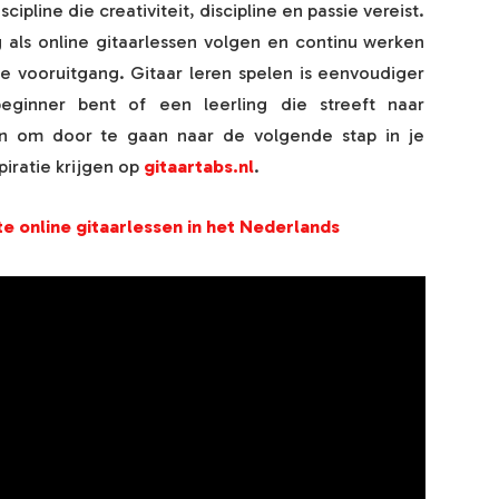
cipline die creativiteit, discipline en passie vereist.
g als online gitaarlessen volgen en continu werken
 vooruitgang. Gitaar leren spelen is eenvoudiger
ginner bent of een leerling die streeft naar
jn om door te gaan naar de volgende stap in je
piratie krijgen op
gitaartabs.nl
.
e online gitaarlessen in het Nederlands