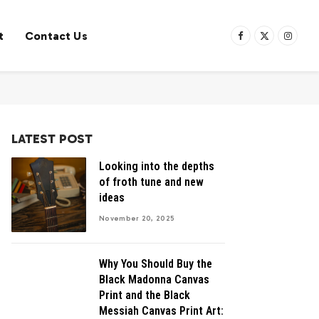
t
Contact Us
Facebook
X
Instag
(Twitter)
LATEST POST
Looking into the depths
of froth tune and new
ideas
November 20, 2025
Why You Should Buy the
Black Madonna Canvas
Print and the Black
Messiah Canvas Print Art: